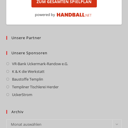
ZUM GESAMTEN SPIELPLAN
powered by
Unsere Partner
Unsere Sponsoren
VR-Bank Uckermark-Randow e.G.
Opens
in
K & K die Werkstatt
Opens
a
in
Baustoffe Templin
Opens
new
a
in
Templiner Tischlerei Herder
Opens
tab
new
a
in
UckerStrom
Opens
tab
new
a
in
tab
new
a
Archiv
tab
new
Archiv
tab
Monat auswählen