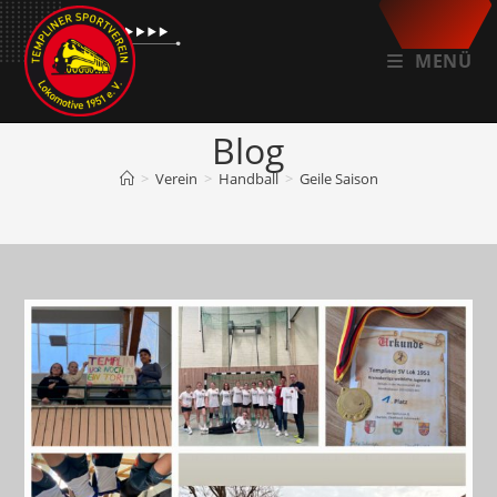
Zum
Inhalt
MENÜ
springen
Blog
>
Verein
>
Handball
>
Geile Saison