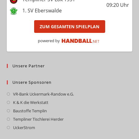
09:20
Uhr
1. SV Eberswalde
ZUM GESAMTEN SPIELPLAN
powered by
Unsere Partner
Unsere Sponsoren
VR-Bank Uckermark-Randow e.G.
Opens
in
K & K die Werkstatt
Opens
a
in
Baustoffe Templin
Opens
new
a
in
Templiner Tischlerei Herder
Opens
tab
new
a
in
UckerStrom
Opens
tab
new
a
in